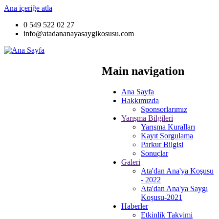
Ana içeriğe atla
0 549 522 02 27
info@atadananayasaygikosusu.com
Main navigation
Ana Sayfa
Hakkımızda
Sponsorlarımız
Yarışma Bilgileri
Yarışma Kuralları
Kayıt Sorgulama
Parkur Bilgisi
Sonuçlar
Galeri
Ata'dan Ana'ya Koşusu
- 2022
Ata'dan Ana'ya Saygı
Koşusu-2021
Haberler
Etkinlik Takvimi