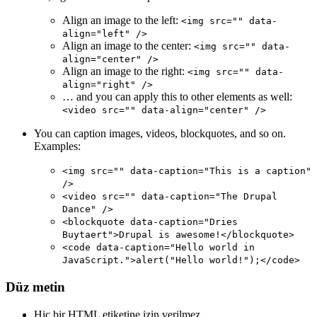
Align an image to the left:
<img src="" data-
align="left" />
Align an image to the center:
<img src="" data-
align="center" />
Align an image to the right:
<img src="" data-
align="right" />
… and you can apply this to other elements as well:
<video src="" data-align="center" />
You can caption images, videos, blockquotes, and so on.
Examples:
<img src="" data-caption="This is a caption"
/>
<video src="" data-caption="The Drupal
Dance" />
<blockquote data-caption="Dries
Buytaert">Drupal is awesome!</blockquote>
<code data-caption="Hello world in
JavaScript.">alert("Hello world!");</code>
Düz metin
Hiç bir HTML etiketine izin verilmez