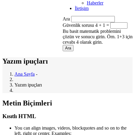
Haberler
İletişim
Ara
Güvenlik sorusu
4 + 1 =
Bu basit matematik problemini
çözün ve sonucu girin. Örn. 1+3 için
cevabı 4 olarak girin.
Yazım ipuçları
Ana Sayfa
-
Yazım ipuçları
Metin Biçimleri
Kısıtlı HTML
You can align images, videos, blockquotes and so on to the
left, right or center. Examples: