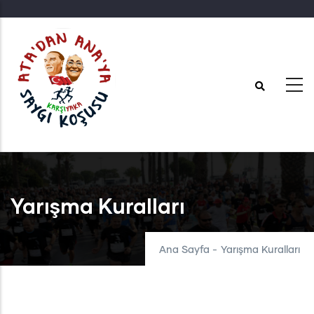
Ana
içeriğe
atla
Yarışma Kuralları
Ana Sayfa
-
Yarışma Kuralları