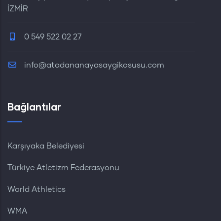
İZMİR
0 549 522 02 27
info@atadananayasaygikosusu.com
Bağlantılar
Karşıyaka Belediyesi
Türkiye Atletizm Federasyonu
World Athletics
WMA