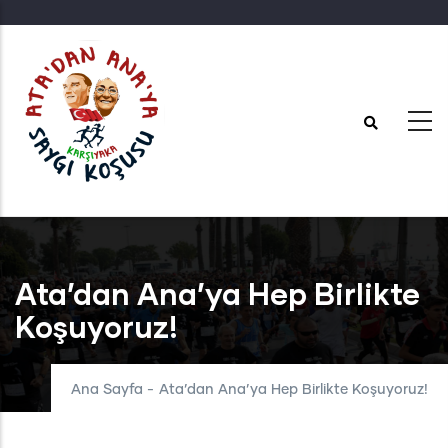
Ana
içeriğe
atla
Ata’dan Ana’ya Hep Birlikte
Koşuyoruz!
Ana Sayfa
-
Ata’dan Ana’ya Hep Birlikte Koşuyoruz!