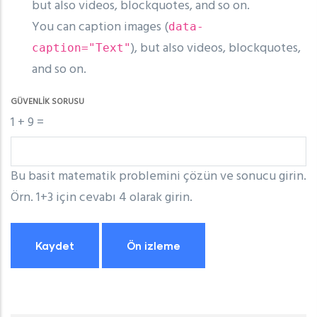
but also videos, blockquotes, and so on.
You can caption images (
data-
), but also videos, blockquotes,
caption="Text"
and so on.
GÜVENLIK SORUSU
1 + 9 =
Bu basit matematik problemini çözün ve sonucu girin.
Örn. 1+3 için cevabı 4 olarak girin.