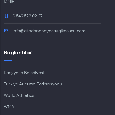
İZMİR
0 549 522 02 27
info@atadananayasaygikosusu.com
Bağlantılar
Karşıyaka Belediyesi
Türkiye Atletizm Federasyonu
World Athletics
WMA