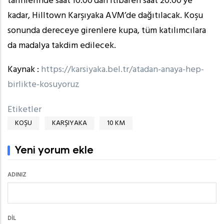
tarihlerinde saat 10.00'dan itibaren saat 20.00’ye
kadar, Hilltown Karşıyaka AVM’de dağıtılacak. Koşu
sonunda dereceye girenlere kupa, tüm katılımcılara
da madalya takdim edilecek.
Kaynak :
https://karsiyaka.bel.tr/atadan-anaya-hep-
birlikte-kosuyoruz
Etiketler
KOŞU
KARŞIYAKA
10 KM
Yeni yorum ekle
ADINIZ
DIL