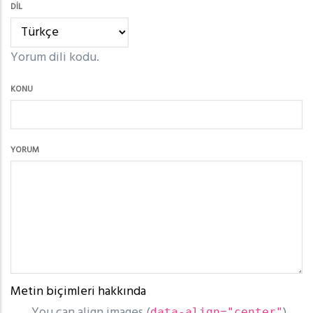
DIL
Yorum dili kodu.
KONU
YORUM
Metin biçimleri hakkında
You can align images (
),
data-align="center"