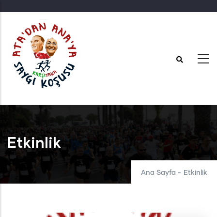
Ana
içeriğe
atla
Etkinlik
Ana Sayfa
-
Etkinlik