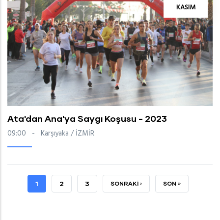
KASIM
Ata'dan Ana'ya Saygı Koşusu - 2023
09:00
-
Karşıyaka / İZMİR
ŞU
1
SAYFA
2
SAYFA
3
SONRAKI
SONRAKI ›
SON
SON »
AN
SAYFA
SAYFA
KULLANILAN