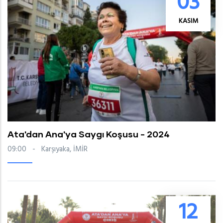
03
KASIM
Ata'dan Ana'ya Saygı Koşusu - 2024
09:00
-
Karşıyaka, İMİR
12