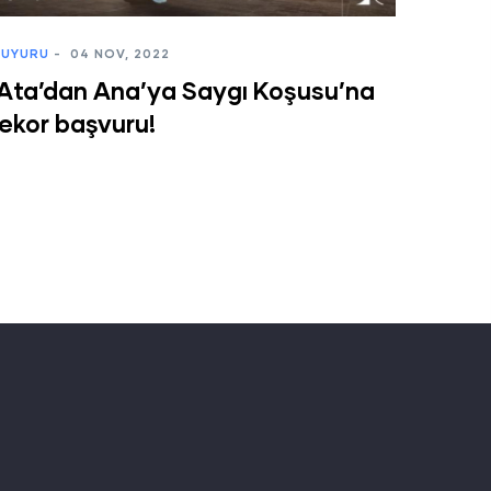
UYURU
-
04 NOV, 2022
'Ata’dan Ana’ya Saygı Koşusu’na
rekor başvuru!