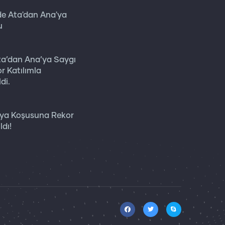
'de Ata'dan Ana'ya
u
2
Ata’dan Ana’ya Saygı
r Katılımla
di.
2
'ya Koşusuna Rekor
ldı!