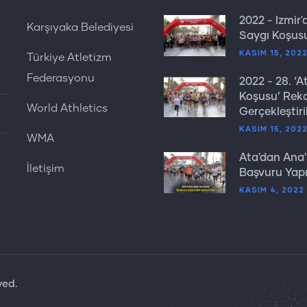
2022 - İzmir
Karşıyaka Belediyesi
Saygı Koşus
KASIM 15, 202
Türkiye Atletizm
Federasyonu
2022 - 28. ‘
Koşusu’ Reko
World Athletics
Gerçekleştiril
KASIM 15, 202
WMA
Ata'dan Ana
İletişim
Başvuru Yapı
KASIM 4, 2022
ved.