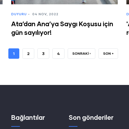
DUYURU
-
04 NOV, 2022
D
Ata’dan Ana’ya Saygı Koşusu için
gün sayılıyor!
ŞU
1
SAYFA
2
SAYFA
3
SAYFA
4
SONRAKI
SONRAKI ›
SON
SON »
AN
SAYFA
SAYFA
KULLANILAN
SAYFA
Bağlantılar
Son gönderiler