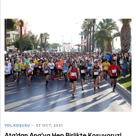
YOL KOŞUSU
-
27 OCT, 2021
Ata’dan Ana’ya Hep Birlikte Koşuyoruz!