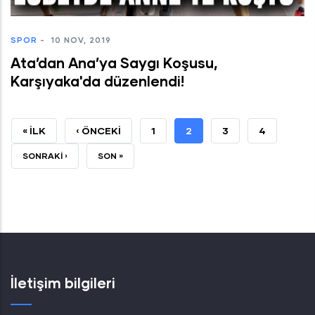
SPOR
-
10 NOV, 2019
Ata’dan Ana’ya Saygı Koşusu,
Karşıyaka'da düzenlendi!
İLK
« İLK
ÖNCEKI
‹ ÖNCEKI
SAYFA
1
ŞU
2
SAYFA
3
SAYFA
4
SAYFA
SAYFA
AN
SONRAKI
SONRAKI ›
SON
SON »
KULLANILAN
SAYFA
SAYFA
SAYFA
İletişim bilgileri