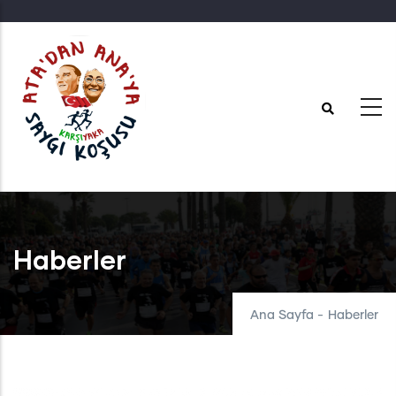
Ana
içeriğe
atla
Haberler
Ana Sayfa
-
Haberler